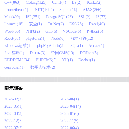
C++(863)
Golang(125)
Canal(4)
ES(2)
Kafka(2)
Prometheus(1)
.NET(1094)
SqLite(16)
AJAX(266)
Mac(499)
JSP(251)
PostgreSQL(23)
SSL(2)
JS(73)
Laravel(18)
安全(1)
C#.Net(2)
ES6(28)
Excel(40)
Word(53)
PHP8(2)
GIT(6)
VSCode(6)
Python(5)
React(31)
phpstorm(4)
Node(6)
前端问答(12)
windows运维(1)
phpMyAdmin(3)
SQL(1)
Access(1)
Java基础(1)
Discuz(3)
帝国CMS(10)
ECShop(5)
DEDECMS(34)
PHPCMS(5)
YII(1)
Docker(1)
composer(1)
数字人技术(2)
随笔档案
2024-02(2)
2023-06(1)
2023-05(1)
2023-04(14)
2023-03(3)
2023-01(6)
2022-12(5)
2022-11(5)
2022-07(2)
2022-06(4)