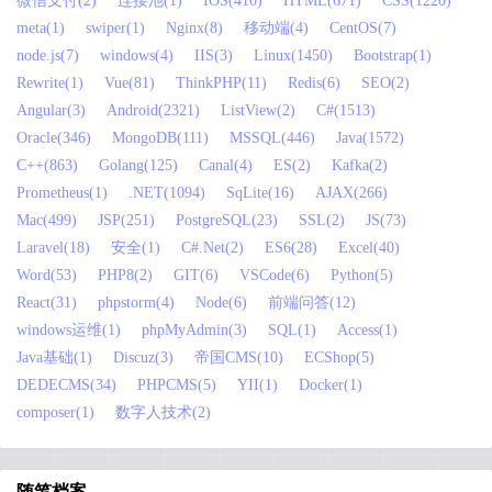
微信支付(2)
连接池(1)
IOS(410)
HTML(671)
CSS(1220)
meta(1)
swiper(1)
Nginx(8)
移动端(4)
CentOS(7)
node.js(7)
windows(4)
IIS(3)
Linux(1450)
Bootstrap(1)
Rewrite(1)
Vue(81)
ThinkPHP(11)
Redis(6)
SEO(2)
Angular(3)
Android(2321)
ListView(2)
C#(1513)
Oracle(346)
MongoDB(111)
MSSQL(446)
Java(1572)
C++(863)
Golang(125)
Canal(4)
ES(2)
Kafka(2)
Prometheus(1)
.NET(1094)
SqLite(16)
AJAX(266)
Mac(499)
JSP(251)
PostgreSQL(23)
SSL(2)
JS(73)
Laravel(18)
安全(1)
C#.Net(2)
ES6(28)
Excel(40)
Word(53)
PHP8(2)
GIT(6)
VSCode(6)
Python(5)
React(31)
phpstorm(4)
Node(6)
前端问答(12)
windows运维(1)
phpMyAdmin(3)
SQL(1)
Access(1)
Java基础(1)
Discuz(3)
帝国CMS(10)
ECShop(5)
DEDECMS(34)
PHPCMS(5)
YII(1)
Docker(1)
composer(1)
数字人技术(2)
随笔档案