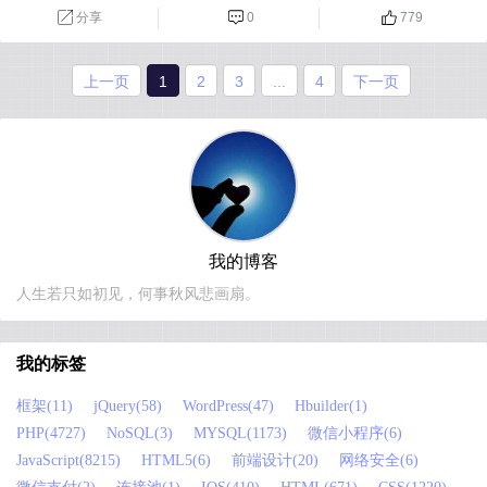
分享
0
779
上一页
1
2
3
...
4
下一页
我的博客
人生若只如初见，何事秋风悲画扇。
我的标签
框架(11)
jQuery(58)
WordPress(47)
Hbuilder(1)
PHP(4727)
NoSQL(3)
MYSQL(1173)
微信小程序(6)
JavaScript(8215)
HTML5(6)
前端设计(20)
网络安全(6)