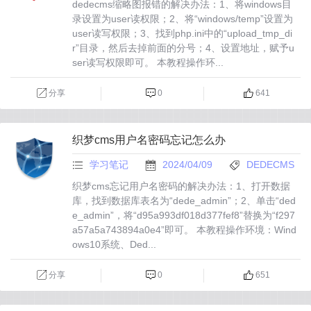
dedecms缩略图报错的解决办法：1、将windows目
录设置为user读权限；2、将“windows/temp”设置为
user读写权限；3、找到php.ini中的“upload_tmp_di
r”目录，然后去掉前面的分号；4、设置地址，赋予u
ser读写权限即可。 本教程操作环...
分享
0
641
织梦cms用户名密码忘记怎么办
学习笔记
2024/04/09
DEDECMS
织梦cms忘记用户名密码的解决办法：1、打开数据
库，找到数据库表名为“dede_admin”；2、单击“ded
e_admin”，将“d95a993df018d377fef8”替换为“f297
a57a5a743894a0e4”即可。 本教程操作环境：Wind
ows10系统、Ded...
分享
0
651