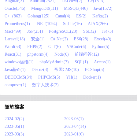
Angular(3)
Android(2321)
ListView(2)
C#(1513)
Oracle(346)
MongoDB(111)
MSSQL(446)
Java(1572)
C++(863)
Golang(125)
Canal(4)
ES(2)
Kafka(2)
Prometheus(1)
.NET(1094)
SqLite(16)
AJAX(266)
Mac(499)
JSP(251)
PostgreSQL(23)
SSL(2)
JS(73)
Laravel(18)
安全(1)
C#.Net(2)
ES6(28)
Excel(40)
Word(53)
PHP8(2)
GIT(6)
VSCode(6)
Python(5)
React(31)
phpstorm(4)
Node(6)
前端问答(12)
windows运维(1)
phpMyAdmin(3)
SQL(1)
Access(1)
Java基础(1)
Discuz(3)
帝国CMS(10)
ECShop(5)
DEDECMS(34)
PHPCMS(5)
YII(1)
Docker(1)
composer(1)
数字人技术(2)
随笔档案
2024-02(2)
2023-06(1)
2023-05(1)
2023-04(14)
2023-03(3)
2023-01(6)