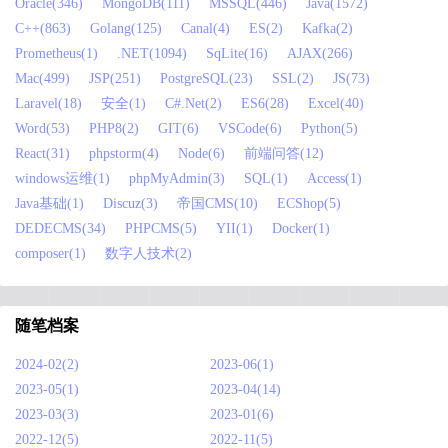
Oracle(346)
MongoDB(111)
MSSQL(446)
Java(1572)
C++(863)
Golang(125)
Canal(4)
ES(2)
Kafka(2)
Prometheus(1)
.NET(1094)
SqLite(16)
AJAX(266)
Mac(499)
JSP(251)
PostgreSQL(23)
SSL(2)
JS(73)
Laravel(18)
安全(1)
C#.Net(2)
ES6(28)
Excel(40)
Word(53)
PHP8(2)
GIT(6)
VSCode(6)
Python(5)
React(31)
phpstorm(4)
Node(6)
前端问答(12)
windows运维(1)
phpMyAdmin(3)
SQL(1)
Access(1)
Java基础(1)
Discuz(3)
帝国CMS(10)
ECShop(5)
DEDECMS(34)
PHPCMS(5)
YII(1)
Docker(1)
composer(1)
数字人技术(2)
随笔档案
2024-02(2)
2023-06(1)
2023-05(1)
2023-04(14)
2023-03(3)
2023-01(6)
2022-12(5)
2022-11(5)