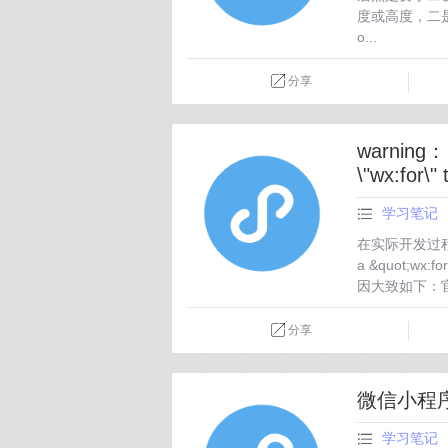
度或高度，二是设置超
o...
分享
warning： 
\"wx:for\"
学习笔记
在实际开发过程中遇到 
a &quot;wx
因大致如下：官
分享
微信小程
学习笔记