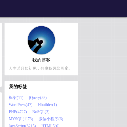
我的博客
人生若只如初见，何事秋风悲画扇。
我的标签
框架(11)
jQuery(58)
WordPress(47)
Hbuilder(1)
PHP(4727)
NoSQL(3)
MYSQL(1173)
微信小程序(6)
JavaScript(8215)
HTML5(6)