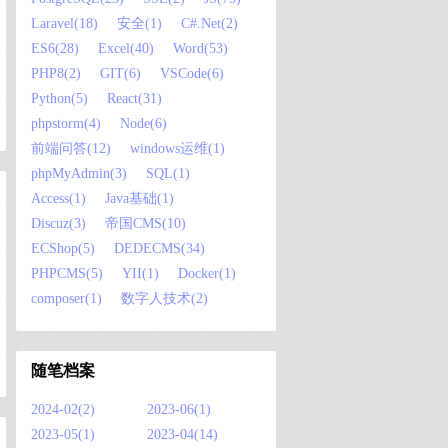
Laravel(18)
安全(1)
C#.Net(2)
ES6(28)
Excel(40)
Word(53)
PHP8(2)
GIT(6)
VSCode(6)
Python(5)
React(31)
phpstorm(4)
Node(6)
前端问答(12)
windows运维(1)
phpMyAdmin(3)
SQL(1)
Access(1)
Java基础(1)
Discuz(3)
帝国CMS(10)
ECShop(5)
DEDECMS(34)
PHPCMS(5)
YII(1)
Docker(1)
composer(1)
数字人技术(2)
随笔档案
2024-02(2)
2023-06(1)
2023-05(1)
2023-04(14)