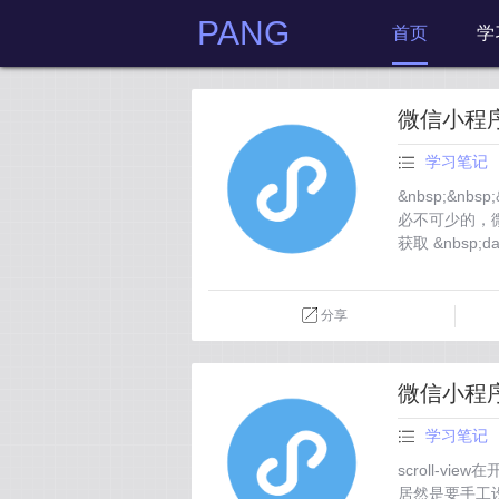
PANG
首页
学
微信小程
学习笔记
&nbsp;&nbs
必不可少的，
获取 &nbsp;dat
分享
微信小程序 s
学习笔记
scroll-
居然是要手工设