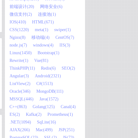
前端设计(20)
网络安全(6)
微信支付(2)
连接池(1)
IOS(410)
HTML(671)
CSS(1220)
meta(1)
swiper(1)
Nginx(8)
移动端(4)
CentOS(7)
node.js(7)
windows(4)
IIS(3)
Linux(1450)
Bootstrap(1)
Rewrite(1)
Vue(81)
ThinkPHP(11)
Redis(6)
SEO(2)
Angular(3)
Android(2321)
ListView(2)
C#(1513)
Oracle(346)
MongoDB(111)
MSSQL(446)
Java(1572)
C++(863)
Golang(125)
Canal(4)
ES(2)
Kafka(2)
Prometheus(1)
.NET(1094)
SqLite(16)
AJAX(266)
Mac(499)
JSP(251)
PostgreSQL(23)
SSL(2)
JS(73)