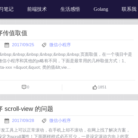
习笔记
前端技术
生活感悟
Golang
联系我
序传值取值
2017/09/25
微信小程序
p;&nbsp;&nbsp;&nbsp;&nbsp;&nbsp;&nbsp;页面取值，在一个项目中是
微信小程序和其他的js略有不同，下面是最常用的几种取值方式：1、
a-xxx =&quot;&quot; 类的值&lt;vie...
0
1851
croll-view 的问题
2017/09/28
微信小程序
view在开发工具上可以正常滚动，在手机上却不滚动，在网上找了解决方案，
定为scroll属性！下面两样样式必不可少，一是设定滚动方向上的宽